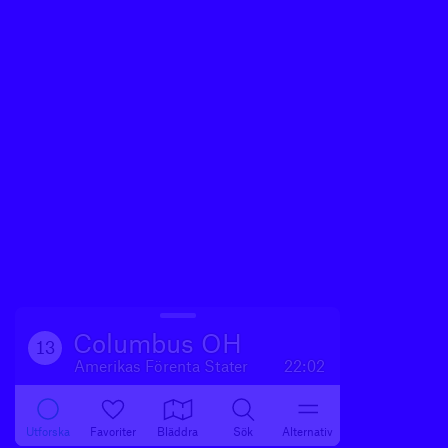
Columbus OH
13
Amerikas Förenta Stater
22:02
Utforska
Favoriter
Bläddra
Sök
Alternativ