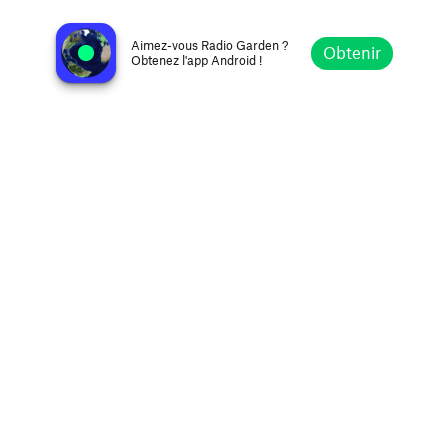
60 70 80 By Radio Gioventù
Roccasecca, Italie
Aimez-vous Radio Garden ?
Obtenir
Obtenez l'app Android !
Explorer
Favoris
Parcourir
Rechercher
Réglages