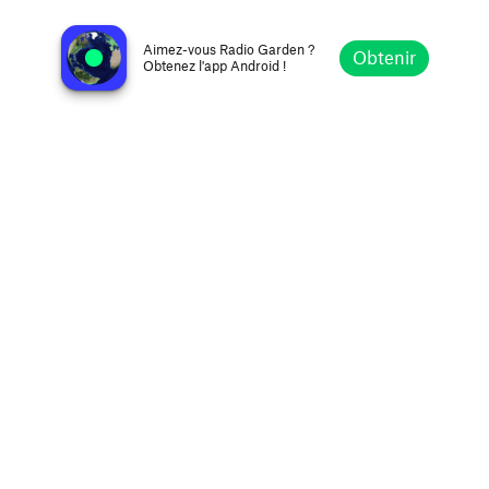
680 News
Toronto, Canada
Aimez-vous Radio Garden ?
Obtenir
Obtenez l'app Android !
Explorer
Favoris
Parcourir
Rechercher
Réglages