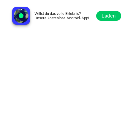
Avtoradio Bishkek FM 107.8
Bischkek, Kirgisistan
Willst du das volle Erlebnis?
Laden
Unsere kostenlose Android-App!
Erkunden
Favoriten
Stöbern
Suche
Optionen