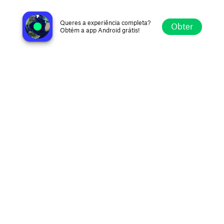
Avtoradio Bishkek FM 107.8
Bisqueque, Quirguistão
Queres a experiência completa?
Obter
Obtém a app Android grátis!
Explorar
Favoritos
Navegar
Procurar
Definições