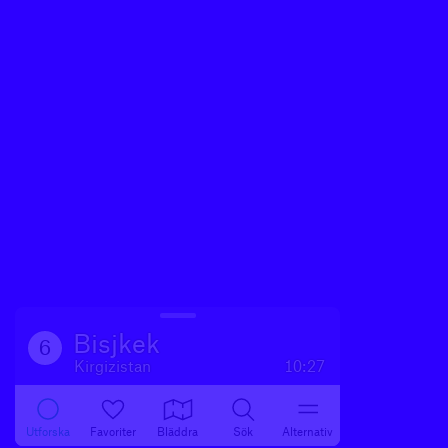
Bisjkek
6
Kirgizistan
10:27
Utforska
Favoriter
Bläddra
Sök
Alternativ