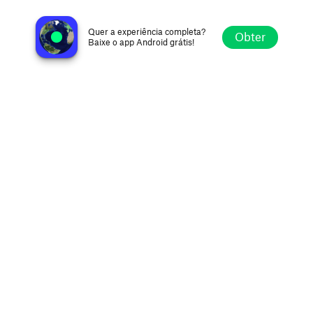
ConecZión Vital Radio
Valledupar, Colombia
Quer a experiência completa?
Obter
Baixe o app Android grátis!
Explorar
Favoritos
Navegar
Buscar
Ajustes