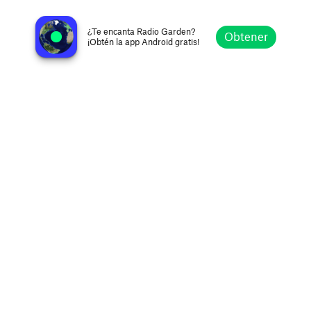
Conyers Old Time Radio Holidays Stream
Atlanta GA, United States
¿Te encanta Radio Garden?
Obtener
¡Obtén la app Android gratis!
Explorar
Favoritos
Navegar
Buscar
Ajustes