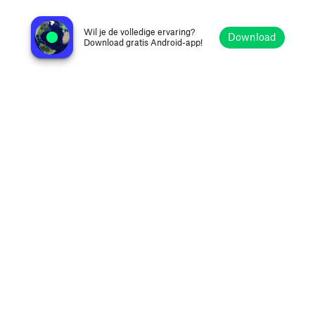
Conyers Old Time Radio Holidays Stream
Atlanta GA, Verenigde Staten
Wil je de volledige ervaring?
Download
Download gratis Android-app!
Verkennen
Favorieten
Bladeren
Zoeken
Opties