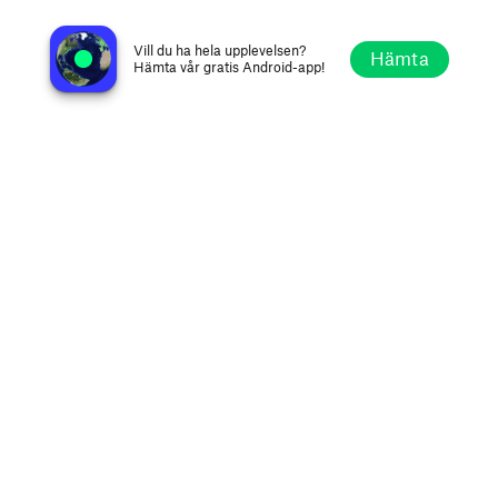
Conyers Old Time Radio Holidays Stream
Atlanta GA, Amerikas Förenta Stater
Vill du ha hela upplevelsen?
Hämta
Hämta vår gratis Android-app!
Utforska
Favoriter
Bläddra
Sök
Alternativ