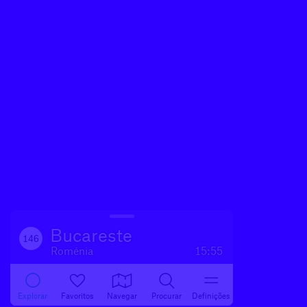
Bucareste
146
Roménia
15:55
Explorar
Favoritos
Navegar
Procurar
Definições