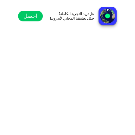
De La Nuca FM 107.7
مونتفيدو, الأوروغواي
هل تريد التجربة الكاملة؟
احصل
حمّل تطبيقنا المجاني لأندرويد!
استكشاف
المفضلة
تصفح
بحث
الإعدادات