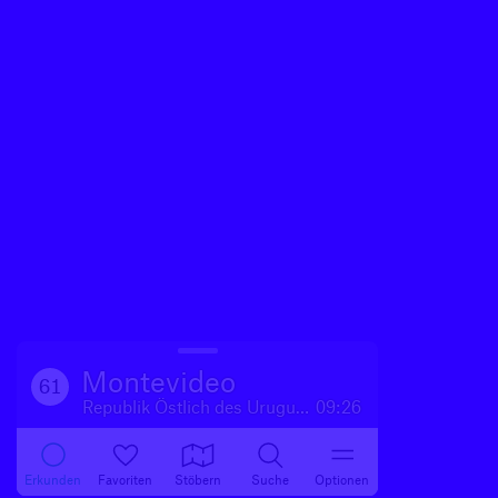
Montevideo
61
Republik Östlich des Uruguay
09:26
Erkunden
Favoriten
Stöbern
Suche
Optionen