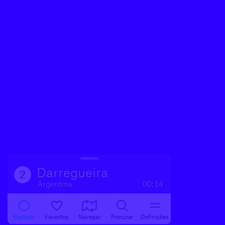
Darregueira
2
Argentina
00:14
Explorar
Favoritos
Navegar
Procurar
Definições