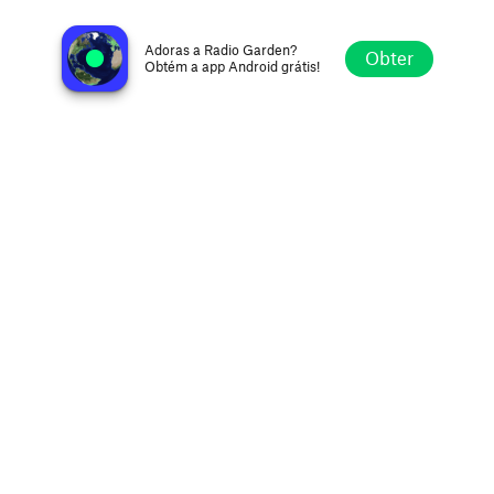
Energy 100 FM
Windhoek, Namíbia
Adoras a Radio Garden?
Obter
Obtém a app Android grátis!
Explorar
Favoritos
Navegar
Procurar
Definições