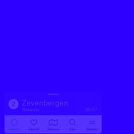
Zevenbergen
2
Belanda
06:07
Jelajahi
Favorit
Telusuri
Cari
Setelan