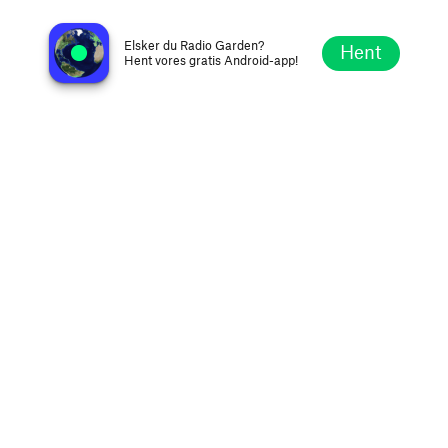
FM93.7 KAZY
Cheyenne WY, Amerikas Forenede Stater
Elsker du Radio Garden?
Hent
Hent vores gratis Android-app!
Udforsk
Favoritter
Gennemse
Søg
Opsætning