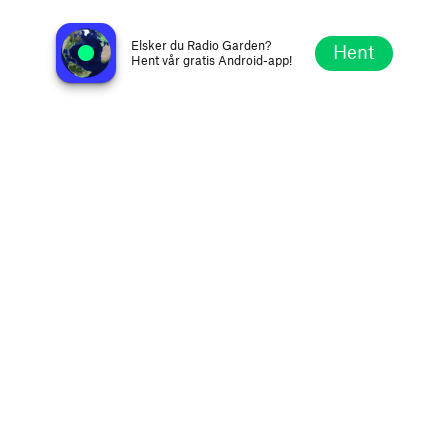
Frequence one
Chalon-sur-Saône, Frankrike
Elsker du Radio Garden?
Hent
Hent vår gratis Android-app!
Utforsk
Favoritter
Bla
Søk
Oppsett