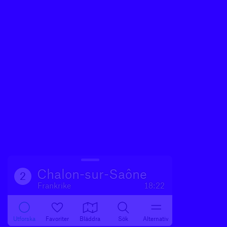
Chalon-sur-Saône
2
Frankrike
18:22
Utforska
Favoriter
Bläddra
Sök
Alternativ