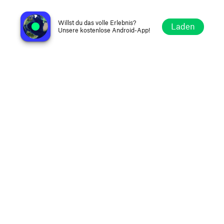
St Gabriel Catholic Radio AM 820
Columbus OH, Vereinigte Staaten
Willst du das volle Erlebnis?
Laden
Unsere kostenlose Android-App!
Erkunden
Favoriten
Stöbern
Suche
Optionen