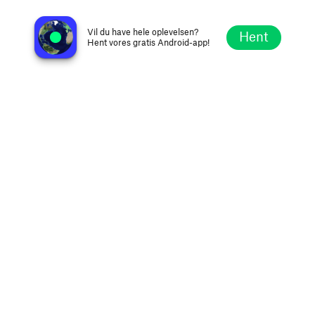
Générations Funk
Lyon, Frankrig
Vil du have hele oplevelsen?
Hent
Hent vores gratis Android-app!
Udforsk
Favoritter
Gennemse
Søg
Opsætning