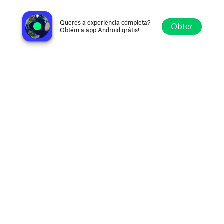
Guanacaste FM
Liberia, Costa Rica
Queres a experiência completa?
Obter
Obtém a app Android grátis!
Explorar
Favoritos
Navegar
Procurar
Definições