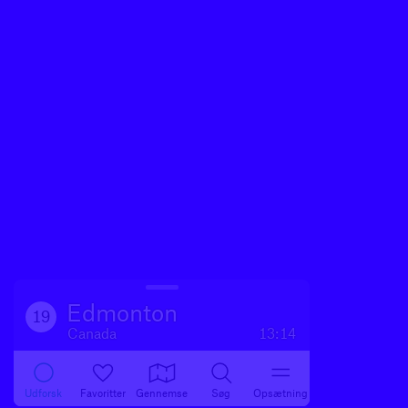
Edmonton
19
Canada
13:14
Udforsk
Favoritter
Gennemse
Søg
Opsætning