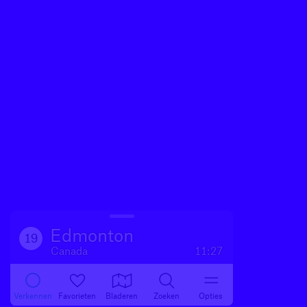
Edmonton
19
Canada
11:27
Verkennen
Favorieten
Bladeren
Zoeken
Opties