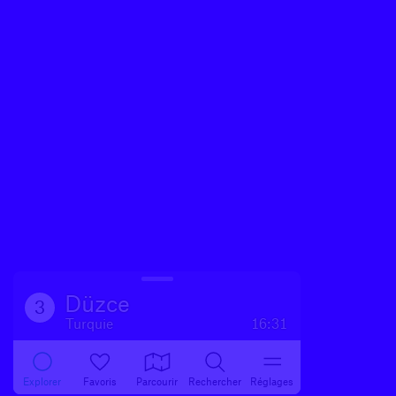
Düzce
3
Turquie
16:31
Explorer
Favoris
Parcourir
Rechercher
Réglages