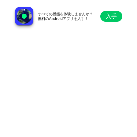
Eastern Mediterranean Radio إذاعة شرق المتوسط
デュズジェ, トルコ
すべての機能を体験しませんか？
入手
無料のAndroidアプリを入手！
探索
お気に入り
ブラウズ
検索
設定