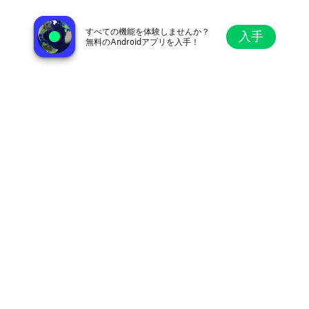
Jordan 105.5 FM
イファコ＝イジャイェ, ナイジェリア
すべての機能を体験しませんか？
入手
無料のAndroidアプリを入手！
探索
お気に入り
ブラウズ
検索
設定