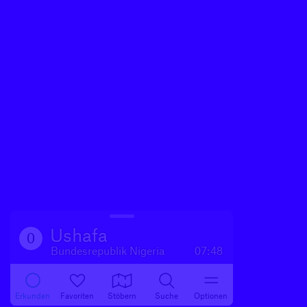
Ushafa
0
Bundesrepublik Nigeria
07:48
Erkunden
Favoriten
Stöbern
Suche
Optionen