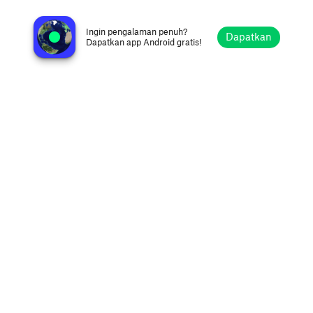
KCGB 95.5 FM
The Dalles OR, Amerika Serikat
Ingin pengalaman penuh?
Dapatkan
Dapatkan app Android gratis!
Jelajahi
Favorit
Telusuri
Cari
Setelan