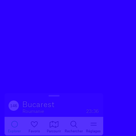
Bucarest
146
Roumanie
23:36
Explorer
Favoris
Parcourir
Rechercher
Réglages