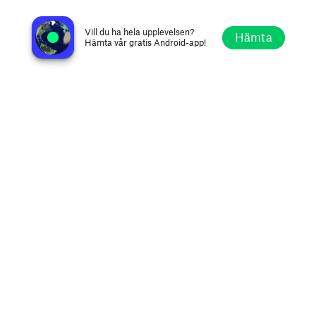
Kiss FM
Bukarest, Rumänien
Vill du ha hela upplevelsen?
Hämta
Hämta vår gratis Android-app!
Utforska
Favoriter
Bläddra
Sök
Alternativ