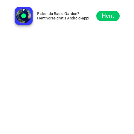
Koroški Radio 97.2 FM
Slovenj Gradec, Slovenien
Elsker du Radio Garden?
Hent
Hent vores gratis Android-app!
Udforsk
Favoritter
Gennemse
Søg
Opsætning