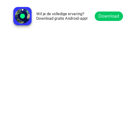
Koroški Radio 97.2 FM
Slovenj Gradec, Slovenië
Wil je de volledige ervaring?
Download
Download gratis Android-app!
Verkennen
Favorieten
Bladeren
Zoeken
Opties