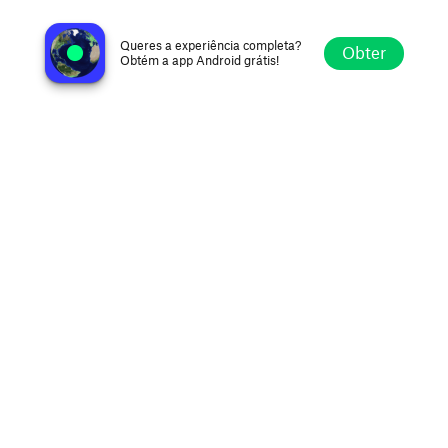
KZFX 93.7 FM
Ridgecrest CA, Estados Unidos
Queres a experiência completa?
Obter
Obtém a app Android grátis!
Explorar
Favoritos
Navegar
Procurar
Definições