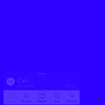
Cali
54
Colombia
07:15
Utforska
Favoriter
Bläddra
Sök
Alternativ