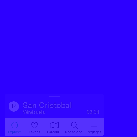
San Cristobal
14
Vénézuéla
03:34
Explorer
Favoris
Parcourir
Rechercher
Réglages