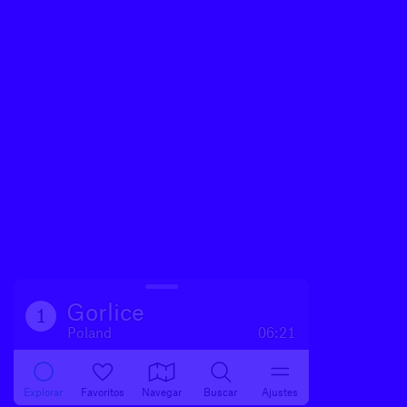
Gorlice
1
Poland
06:21
Explorar
Favoritos
Navegar
Buscar
Ajustes