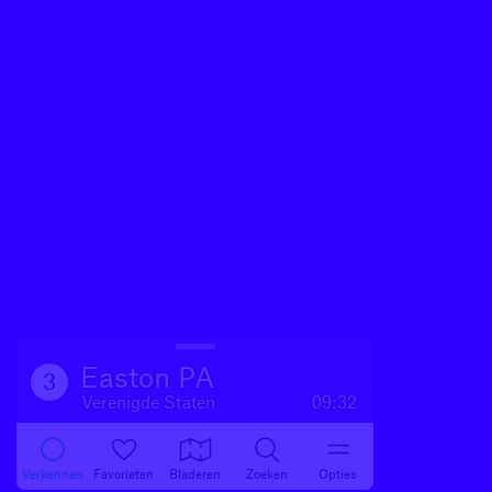
Easton PA
3
Verenigde Staten
09:32
Verkennen
Favorieten
Bladeren
Zoeken
Opties