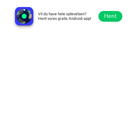
MoreFM Cheesy Selection
Murcia, Spanien
Vil du have hele oplevelsen?
Hent
Hent vores gratis Android-app!
Udforsk
Favoritter
Gennemse
Søg
Opsætning