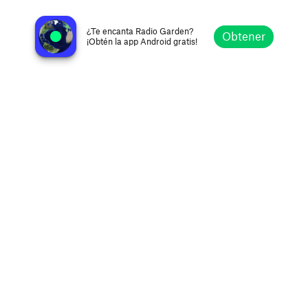
My Country 99.3 - WCON
Cornelia GA, Estados Unidos
¿Te encanta Radio Garden?
Obtener
¡Obtén la app Android gratis!
Explorar
Favoritos
Navegar
Buscar
Ajustes