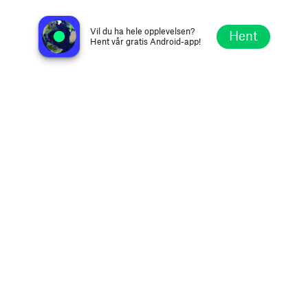
My Country 99.3 - WCON
Cornelia GA, Amerikas Forente Stater
Vil du ha hele opplevelsen?
Hent
Hent vår gratis Android-app!
Utforsk
Favoritter
Bla
Søk
Oppsett