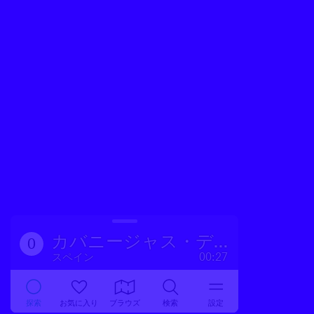
カバニージャス・デル・カンポ
0
スペイン
00:27
探索
お気に入り
ブラウズ
検索
設定