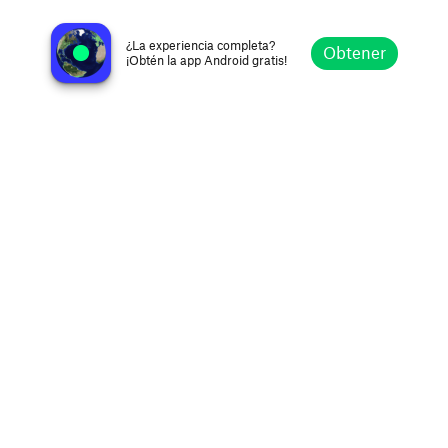
PureRock.US
Fort Smith AR, Estados Unidos
¿La experiencia completa?
Obtener
¡Obtén la app Android gratis!
Explorar
Favoritos
Navegar
Buscar
Ajustes