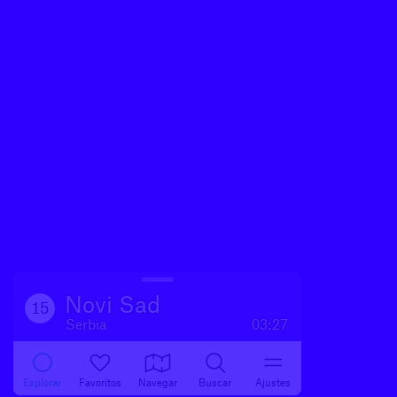
Novi Sad
15
Serbia
03:27
Explorar
Favoritos
Navegar
Buscar
Ajustes