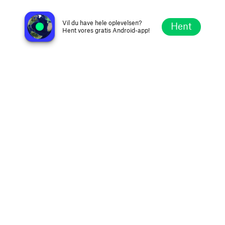
Radio Daloa 103.7 FM
Daloa, Elfenbenskysten
Vil du have hele oplevelsen?
Hent
Hent vores gratis Android-app!
Udforsk
Favoritter
Gennemse
Søg
Opsætning