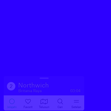
Northwich
2
Britania Raya
03:04
Jelajahi
Favorit
Telusuri
Cari
Setelan