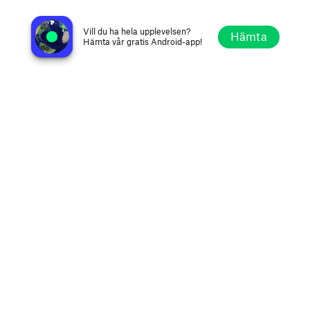
Radio SWH 105.2 FM
Riga, Lettland
Vill du ha hela upplevelsen?
Hämta
Hämta vår gratis Android-app!
Utforska
Favoriter
Bläddra
Sök
Alternativ