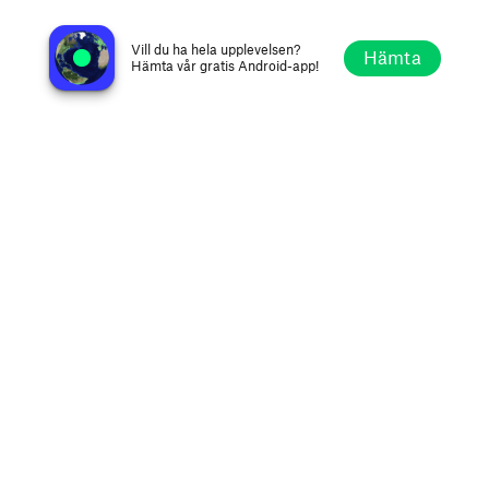
Rádio Trem
São Paulo SP, Brasilien
Vill du ha hela upplevelsen?
Hämta
Hämta vår gratis Android-app!
Utforska
Favoriter
Bläddra
Sök
Alternativ