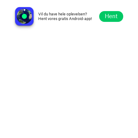
Radio Virustar FM 94.5
Virú, Peru
Vil du have hele oplevelsen?
Hent
Hent vores gratis Android-app!
Udforsk
Favoritter
Gennemse
Søg
Opsætning