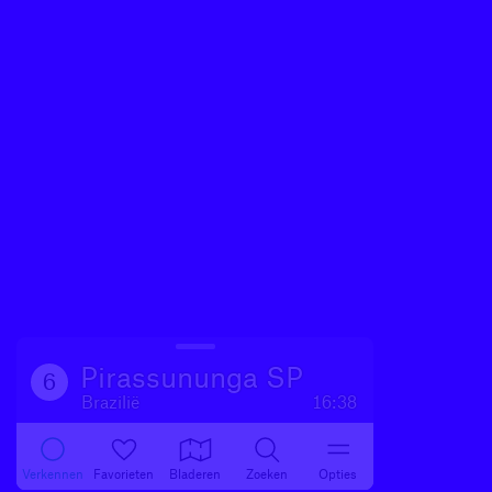
Pirassununga SP
6
Brazilië
16:38
Verkennen
Favorieten
Bladeren
Zoeken
Opties